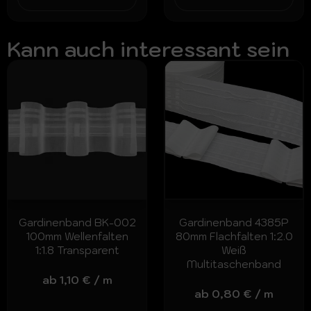
Kann auch interessant sein
Gardinenband BK-002
Gardinenband 4385P
100mm Wellenfalten
80mm Flachfalten 1:2.0
1:1.8 Transparent
Weiß
Multitaschenband
ab
1,10
€
/
m
ab
0,80
€
/
m