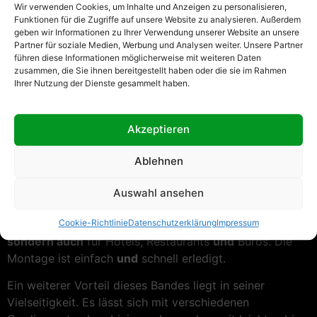
Wir verwenden Cookies, um Inhalte und Anzeigen zu personalisieren,
Funktionen für die Zugriffe auf unsere Website zu analysieren. Außerdem
Das Gardinenband 4202MP ist ein hochwertiges und
geben wir Informationen zu Ihrer Verwendung unserer Website an unsere
transparentes Faltenband mit einer Breite von 100 mm.
Partner für soziale Medien, Werbung und Analysen weiter. Unsere Partner
führen diese Informationen möglicherweise mit weiteren Daten
Es wurde speziell für die klassische Bleistiftfalte im
zusammen, die Sie ihnen bereitgestellt haben oder die sie im Rahmen
Verhältnis 1:2,5 entwickelt.
Dabei
bleibt das Band durch
Ihrer Nutzung der Dienste gesammelt haben.
seine transparente Farbe fast unsichtbar
und
passt sich
gut an verschiedene Gardinenstoffe an.
Deshalb
sorgt
es für ein stilvolles
und
professionelles
Akzeptieren
Erscheinungsbild.
Ablehnen
Die Bleistiftfalten entstehen gleichmäßig
und
bleiben
auch bei häufiger Nutzung stabil.
Außerdem
eignet sich
Auswahl ansehen
dieses Gardinenband aufgrund seiner robusten
Verarbeitung nicht nur für den privaten Bereich,
Cookie-Richtlinie
Datenschutzerklärung
Impressum
sondern auch
für Hotels, Restaurants
und
Büros. Die
Montage ist einfach
und
schnell erledigt.
Ein weiterer Vorteil dieses Bandes liegt in seiner
Vielseitigkeit. Es lässt sich mit verschiedenen