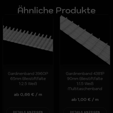
Ähnliche Produkte
Gardinenband 3960P
Gardinenband 4381P
65mm Bleistiftfalte
90mm Bleistiftfalte
1:2.5 Weiß
1:1.5 Weiß
Multitaschenband
ab
0,66
€
/
m
ab
1,00
€
/
m
DETAILS ANZEIGEN
DETAILS ANZEIGEN