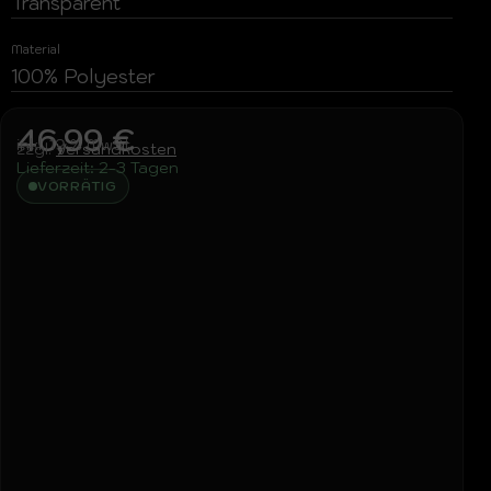
Transparent
Material
100% Polyester
46,99
€
inkl. 19 % MwSt.
zzgl.
Versandkosten
Lieferzeit:
2-3 Tagen
VORRÄTIG