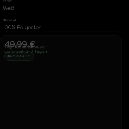
Farbe
Weiß
Material
100% Polyester
49,99
€
inkl. 19 % MwSt.
zzgl.
Versandkosten
Lieferzeit:
2-3 Tagen
VORRÄTIG