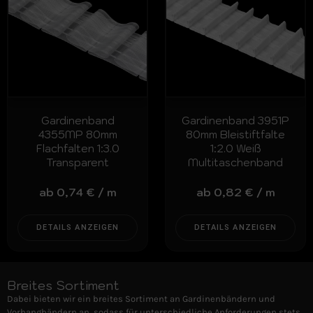
Gardinenband
Gardinenband 3951P
4355MP 80mm
80mm Bleistiftfalte
Flachfalten 1:3.0
1:2.0 Weiß
Transparent
Multitaschenband
ab
0,74
€
/
m
ab
0,82
€
/
m
DETAILS ANZEIGEN
DETAILS ANZEIGEN
Breites Sortiment
Dabei bieten wir ein breites Sortiment an Gardinenbändern und
Vorhangbändern an, sodass für unterschiedliche Anforderungen stets