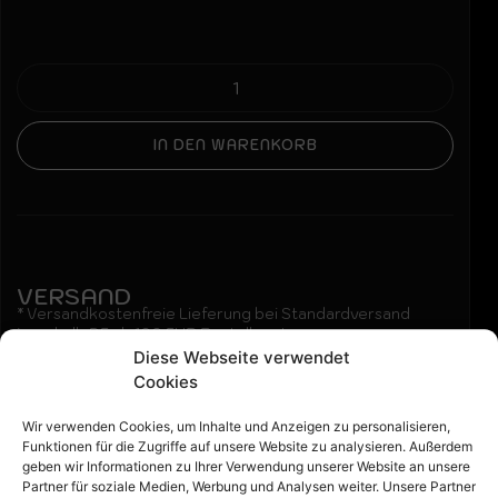
IN DEN WARENKORB
VERSAND
* Versandkostenfreie Lieferung bei Standardversand
innerhalb DE ab 100 EUR Bestellwert.
Wir berechnen 4,99€ inkl. 19% MwSt. bei Standardversand
Diese Webseite verwendet
innerhalb DE bis 100 EUR Bestellwert.
Cookies
Wir verwenden Cookies, um Inhalte und Anzeigen zu personalisieren,
Funktionen für die Zugriffe auf unsere Website zu analysieren. Außerdem
Beschreibung:
geben wir Informationen zu Ihrer Verwendung unserer Website an unsere
Partner für soziale Medien, Werbung und Analysen weiter. Unsere Partner