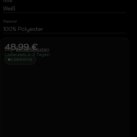
Farbe
Weiß
Material
100% Polyester
48,99
€
inkl. 19 % MwSt.
zzgl.
Versandkosten
Lieferzeit:
2-3 Tagen
VORRÄTIG