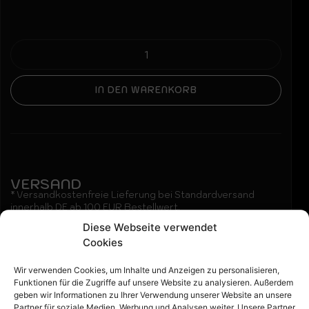
IN DEN WARENKORB
VERSAND
* Versandkostenfreie Lieferung bei Standardversand
innerhalb DE ab 100 EUR Bestellwert.
Wir berechnen 4,99€ inkl. 19% MwSt. bei Standardversand
Diese Webseite verwendet
innerhalb DE bis 100 EUR Bestellwert.
Cookies
Wir verwenden Cookies, um Inhalte und Anzeigen zu personalisieren,
Beschreibung:
Funktionen für die Zugriffe auf unsere Website zu analysieren. Außerdem
geben wir Informationen zu Ihrer Verwendung unserer Website an unsere
Partner für soziale Medien, Werbung und Analysen weiter. Unsere Partner