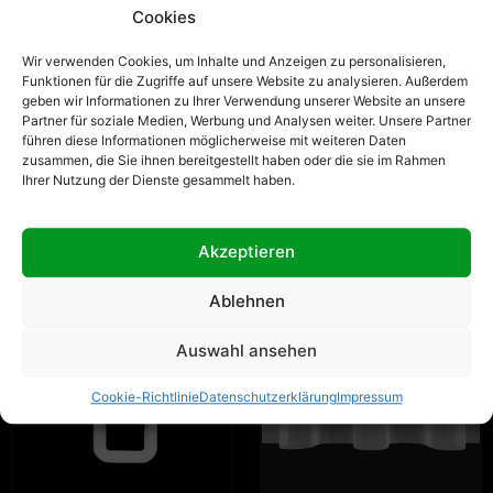
Cookies
Wir verwenden Cookies, um Inhalte und Anzeigen zu personalisieren,
Gardinenband
Gardinenband 4357MP
Funktionen für die Zugriffe auf unsere Website zu analysieren. Außerdem
4355MP 80mm
80mm Flachfalten 1:2.5
geben wir Informationen zu Ihrer Verwendung unserer Website an unsere
Flachfalten 1:3.0
Transparent
Partner für soziale Medien, Werbung und Analysen weiter. Unsere Partner
Transparent
führen diese Informationen möglicherweise mit weiteren Daten
ab
0,74
€
/
m
zusammen, die Sie ihnen bereitgestellt haben oder die sie im Rahmen
ab
0,74
€
/
m
Ihrer Nutzung der Dienste gesammelt haben.
DETAILS ANZEIGEN
DETAILS ANZEIGEN
Akzeptieren
Ablehnen
Auswahl ansehen
Cookie-Richtlinie
Datenschutzerklärung
Impressum