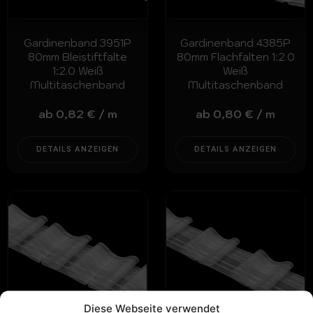
Gardinenband 3951P
Gardinenband 4385P
80mm Bleistiftfalte
80mm Flachfalten 1:2.0
1:2.0 Weiß
Weiß
Multitaschenband
Multitaschenband
ab
0,82
€
/
m
ab
0,80
€
/
m
DETAILS ANZEIGEN
DETAILS ANZEIGEN
Diese Webseite verwendet