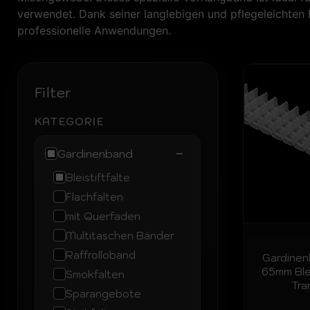
verwendet. Dank seiner langlebigen und pflegeleichten E
professionelle Anwendungen.
Filter
KATEGORIE
−
Gardinenband
Bleistiftfalte
Flachfalten
mit Querfaden
Multitaschen Bänder
Raffrolloband
Gardine
65mm Blei
Smokfalten
Tra
Sparangebote