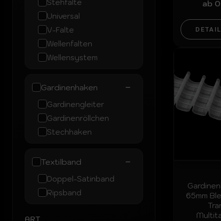
Stehfalte
ab
0
Universal
V-Falte
DETAI
Wellenfalten
Wellensystem
−
Gardinenhaken
Gardinengleiter
Gardinenröllchen
Stechhaken
−
Textilband
Doppel-Satinband
Gardine
Ripsband
65mm Blei
Tra
Multi
ART