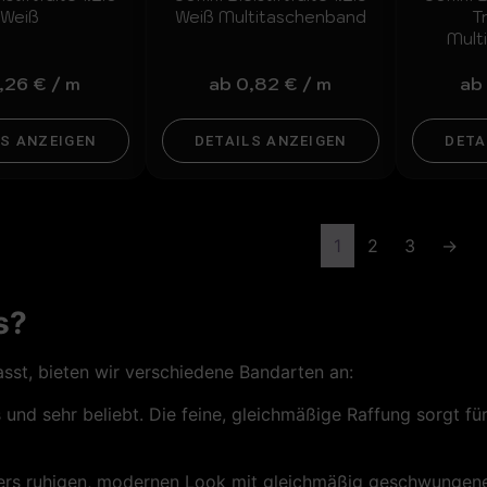
Weiß
Weiß Multitaschenband
T
Mult
,26
€
/
m
ab
0,82
€
/
m
ab
LS ANZEIGEN
DETAILS ANZEIGEN
DETA
1
2
3
→
s?
asst, bieten wir verschiedene Bandarten an:
os und sehr beliebt. Die feine, gleichmäßige Raffung sorgt 
ders ruhigen, modernen Look mit gleichmäßig geschwungen