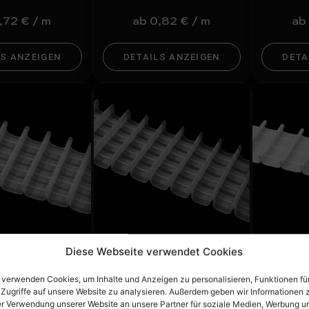
,72
€
/
m
ab
0,82
€
/
m
ab
LS ANZEIGEN
DETAILS ANZEIGEN
DETA
Diese Webseite verwendet Cookies
nband 4428MP
Gardinenband 4338MP
Gardi
 verwenden Cookies, um Inhalte und Anzeigen zu personalisieren, Funktionen fü
stiftfalte 1:2.5
100mm Bleistiftfalte 1:2.0
65mm Ble
 Zugriffe auf unsere Website zu analysieren. Außerdem geben wir Informationen 
nsparent
Transparent
Weiß M
er Verwendung unserer Website an unsere Partner für soziale Medien, Werbung u