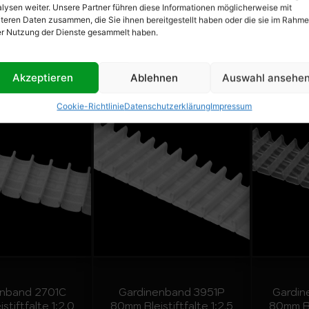
taschenband
Multitaschenband
lysen weiter. Unsere Partner führen diese Informationen möglicherweise mit
teren Daten zusammen, die Sie ihnen bereitgestellt haben oder die sie im Rahm
er Nutzung der Dienste gesammelt haben.
,86
€
/
m
ab
0,98
€
/
m
a
LS ANZEIGEN
DETAILS ANZEIGEN
DETA
Akzeptieren
Ablehnen
Auswahl ansehe
Cookie-Richtlinie
Datenschutzerklärung
Impressum
enband 2701C
Gardinenband 3951P
Gardi
stiftfalte 1:2.0
80mm Bleistiftfalte 1:2.5
80mm Ble