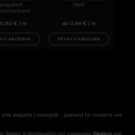
ransparent
Weiß
itaschenband
0,82
€
/
m
ab
0,94
€
/
m
ILS ANZEIGEN
DETAILS ANZEIGEN
für eine elegante Linienoptik – passend für moderne wie
en Wellen. In Kombination mit passenden
Gleitern
und