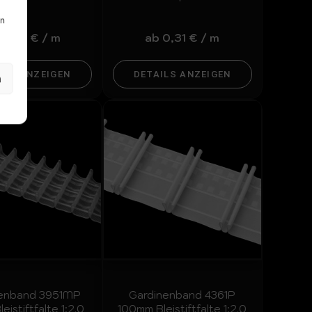
en
b
0,72
€
/
m
ab
0,31
€
/
m
ILS ANZEIGEN
DETAILS ANZEIGEN
n
nenband 3951MP
Gardinenband 4361P
istiftfalte 1:2.0
100mm Bleistiftfalte 1:2.0