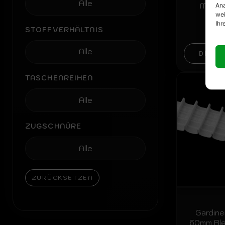
Multi
Ana
wei
Ihr
ab
0
STOFFVERHÄLTNIS
DETAI
TASCHENREIHEN
ZUGSCHNÜRE
ZURÜCKSETZEN
Gardin
60mm Blei