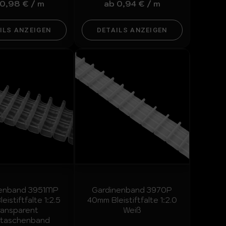
0,98
€
/
m
ab
0,94
€
/
m
ILS ANZEIGEN
DETAILS ANZEIGEN
nenband 3951MP
Gardinenband 3970P
istiftfalte 1:2.5
40mm Bleistiftfalte 1:2.0
ransparent
Weiß
itaschenband