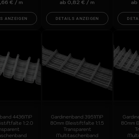
,66
€
/
m
ab
0,82
€
/
m
ab
LS ANZEIGEN
DETAILS ANZEIGEN
DETA
nband 4436MP
Gardinenband 3951MP
Gardi
stiftfalte 1:2.0
80mm Bleistiftfalte 1:1.5
80mm Ble
nsparent
Transparent
T
taschenband
Multitaschenband
Mult