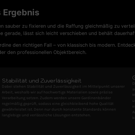
 Ergebnis
den sauber zu fixieren und die Raffung gleichmäßig zu verte
 gerade, lässt sich leicht verschieben und behält dauerhaft
rdine den richtigen Fall – von klassisch bis modern. Entde
der den professionellen Objektbereich.
Stabilität und Zuverlässigkeit
D
Dabei stehen Stabilität und Zuverlässigkeit im Mittelpunkt unserer
a
Arbeit, weshalb wir auf hochwertige Materialien sowie präzise
M
Verarbeitung setzen. Zudem werden unsere Gardinenbänder
u
regelmäßig geprüft, sodass eine gleichbleibend hohe Qualität
e
gewährleistet ist. Denn nur durch konstante Standards können
A
langlebige und verlässliche Lösungen entstehen.
k