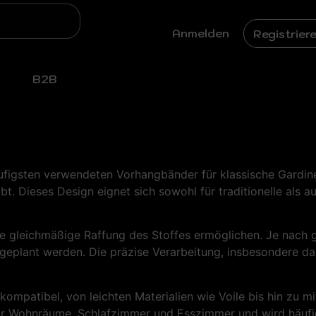
Anmelden
Registrier
B2B
äufigsten verwendeten Vorhangbänder für klassische Gardinen
ibt. Dieses Design eignet sich sowohl für traditionelle als
 gleichmäßige Raffung des Stoffes ermöglichen. Je nach ge
ingeplant werden. Die präzise Verarbeitung, insbesondere d
en kompatibel, von leichten Materialien wie Voile bis hin zu
ür Wohnräume, Schlafzimmer und Esszimmer und wird häufig 