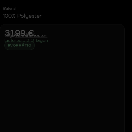
Material
100% Polyester
31,99
€
inkl. 19 % MwSt.
zzgl.
Versandkosten
Lieferzeit:
2-3 Tagen
VORRÄTIG