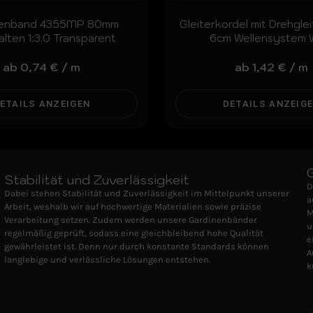
nenband 4355MP 80mm
Gleiterkordel mit Drehgle
alten 1:3.0 Transparent
6cm Wellensystem 
ab
0,74
€
/
m
ab
1,42
€
/
m
ETAILS ANZEIGEN
DETAILS ANZEIG
Stabilität und Zuverlässigkeit
D
Dabei stehen Stabilität und Zuverlässigkeit im Mittelpunkt unserer
a
Arbeit, weshalb wir auf hochwertige Materialien sowie präzise
M
Verarbeitung setzen. Zudem werden unsere Gardinenbänder
u
regelmäßig geprüft, sodass eine gleichbleibend hohe Qualität
e
gewährleistet ist. Denn nur durch konstante Standards können
A
langlebige und verlässliche Lösungen entstehen.
k