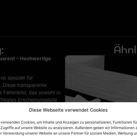
:
Ähnl
parent – Hochwertige
t speziell für
t. Diese transparente
 Faltenbild, das sowohl in
flegtes Erscheinungsbild
is mittelschwere
Diese Webseite verwendet Cookies
 verwenden Cookies, um Inhalte und Anzeigen zu personalisieren, Funktionen fü
ien bietet das
 Zugriffe auf unsere Website zu analysieren. Außerdem geben wir Informationen 
k, sondern auch eine lange
er Verwendung unserer Website an unsere Partner für soziale Medien, Werbung u