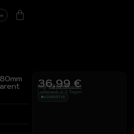
en
 80mm
36,99
€
parent
inkl. 19 % MwSt.
zzgl.
Versandkosten
Lieferzeit:
2-3 Tagen
VORRÄTIG