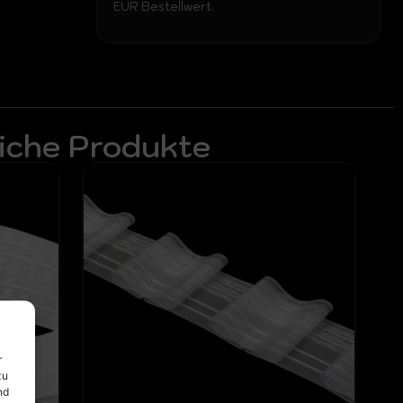
EUR Bestellwert.
iche Produkte
r
zu
nd