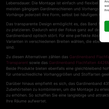
Ana
Lebensdauer. Die Montage ist einfach und flexibel, den
wei
meisten gängigen Gardinenschienen und Vorhangsystem
Ihr
Vorhänge jederzeit ihre Form, selbst bei häufigem Öffn
Das transparente Design ermöglicht es, das Band fast u
zu platzieren. Dadurch wird der Fokus ganz auf den Vo
Gardinenband optisch stört. Für eine perfekte Abstim
Varianten in verschiedenen Breiten wählen, die ebenfalls
sind.
Zu diesen Alternativen zählen das
Gardinenband Flach
Transparent
sowie das
Gardinenband Flachfalten 442
Beide Produkte bieten ebenfalls eine gleichbleibend hoh
für unterschiedliche Vorhanggrößen und Stoffarten geei
Darüber hinaus empfiehlt es sich, das Gardinenband 
Zubehörteilen zu kombinieren, um die Montage zu erleic
zu erhöhen. So schaffen Sie eine langlebige und attrakt
Ihre Räume aufwertet.