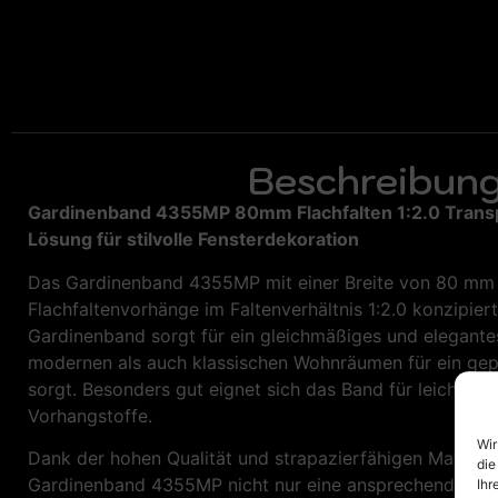
Beschreibung
Gardinenband 4355MP 80mm Flachfalten 1:2.0 Trans
Lösung für stilvolle Fensterdekoration
Das Gardinenband 4355MP mit einer Breite von 80 mm is
Flachfaltenvorhänge im Faltenverhältnis 1:2.0 konzipier
Gardinenband sorgt für ein gleichmäßiges und elegantes
modernen als auch klassischen Wohnräumen für ein gep
sorgt. Besonders gut eignet sich das Band für leichte b
Vorhangstoffe.
Wir
Dank der hohen Qualität und strapazierfähigen Material
die
Gardinenband 4355MP nicht nur eine ansprechende Opti
Ihr