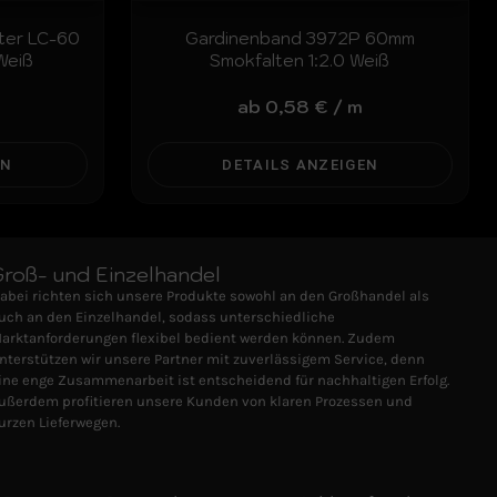
iter LC-60
Gardinenband 3972P 60mm
Weiß
Smokfalten 1:2.0 Weiß
ab
0,58
€
/
m
EN
DETAILS ANZEIGEN
Groß- und Einzelhandel
abei richten sich unsere Produkte sowohl an den Großhandel als
uch an den Einzelhandel, sodass unterschiedliche
arktanforderungen flexibel bedient werden können. Zudem
nterstützen wir unsere Partner mit zuverlässigem Service, denn
ine enge Zusammenarbeit ist entscheidend für nachhaltigen Erfolg.
ußerdem profitieren unsere Kunden von klaren Prozessen und
urzen Lieferwegen.