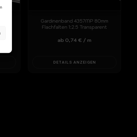
en
0mm
Gardinenband 4357MP 80mm
Flachfalten 1:2.5 Transparent
n
ab
0,74
€
/
m
DETAILS ANZEIGEN