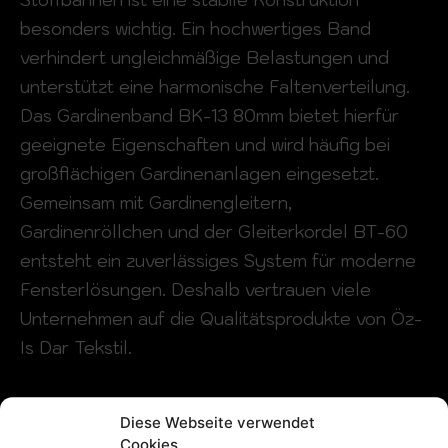
Stoffbahnen ist eine stabile Konstruktion
besonders wichtig. Ein hochwertiges Band
verhindert ungleichmäßige Belastungen und
unterstützt eine harmonische Faltenverteilung.
Das Gardinenband BK-13 80mm bietet hierfür
geeignete Eigenschaften und wird häufig bei
großflächigen Gardinenanlagen eingesetzt.
Gemeinsam mit Gardinengleitern,
Gardinenröllchen und der Gleiterkordel BT-60
entsteht ein zuverlässiges System für moderne
Fensterlösungen. Deshalb vertrauen viele
Unternehmen auf die Qualitätsprodukte von Öz-
Is Dar Tekstil.
Diese Webseite verwendet
Cookies