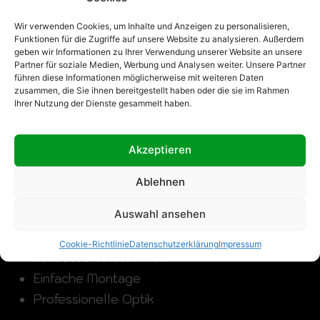
Vorteile hochwertiger
Wir verwenden Cookies, um Inhalte und Anzeigen zu personalisieren,
Gardinenbänder
Funktionen für die Zugriffe auf unsere Website zu analysieren. Außerdem
geben wir Informationen zu Ihrer Verwendung unserer Website an unsere
Partner für soziale Medien, Werbung und Analysen weiter. Unsere Partner
Die Wahl eines hochwertigen Gardinenbandes
führen diese Informationen möglicherweise mit weiteren Daten
zusammen, die Sie ihnen bereitgestellt haben oder die sie im Rahmen
bringt zahlreiche Vorteile mit sich. Besonders bei
Ihrer Nutzung der Dienste gesammelt haben.
transparenten Stoffen zeigt sich der Unterschied
schnell im täglichen Gebrauch.
Akzeptieren
Eine professionelle Lösung ermöglicht:
Ablehnen
Auswahl ansehen
Gleichmäßige und elegante Falten
Längere Lebensdauer der Gardinen
Cookie-Richtlinie
Datenschutzerklärung
Impressum
Verbesserte Stabilität
Einfache Montage
Professionelle Optik