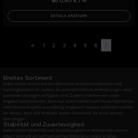
ab
0,80
€
/
m
DETAILS ANZEIGEN
←
1
2
3
4
5
6
7
Breites Sortiment
Dabei bieten wir ein breites Sortiment an Gardinenbändern und
Vorhangbändern an, sodass für unterschiedliche Anforderungen stets
passende Lösungen verfügbar sind. Zudem erweitern wir unser
Angebot kontinuierlich, denn nur durch Vielfalt und Flexibilität können
individuelle Projekte zuverlässig umgesetzt werden. Außerdem achten
wir darauf, dass alle Produkte sowohl funktional als auch optisch
überzeugen.
Stabilität und Zuverlässigkeit
Dabei stehen Stabilität und Zuverlässigkeit im Mittelpunkt unserer
Arbeit, weshalb wir auf hochwertige Materialien sowie präzise