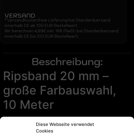
VERSAND
* Versandkostenfreie Lieferung bei Standardversand
innerhalb DE ab 100 EUR Bestellwert.
Wir berechnen 4,99€ inkl. 19% MwSt. bei Standardversand
innerhalb DE bis 100 EUR Bestellwert.
Beschreibung:
Ripsband 20 mm –
große Farbauswahl,
10 Meter
Hochwertiges
Ripsband mit 20 mm Breite
ist die ideale
Diese Webseite verwendet
Wahl für Bastelarbeiten,
Cookies