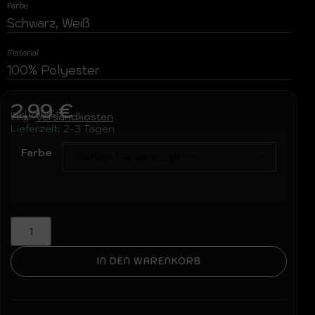
Farbe
Schwarz, Weiß
Material
100% Polyester
2,99
€
inkl. MwSt.
zzgl.
Versandkosten
Lieferzeit:
2-3 Tagen
Farbe
IN DEN WARENKORB