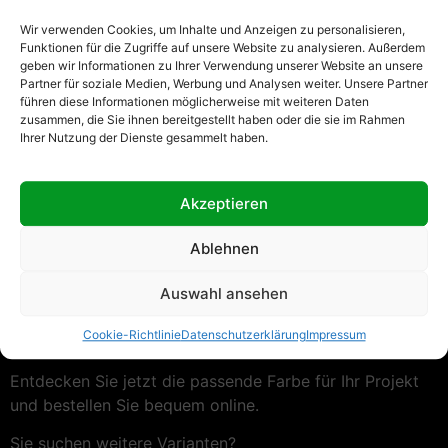
Geschenkverpackungen, Dekorationen, Nähprojekte und
kreative Accessoires. Das Band überzeugt
Wir verwenden Cookies, um Inhalte und Anzeigen zu personalisieren,
durch seine stabile Struktur, die feine gerippte
Funktionen für die Zugriffe auf unsere Website zu analysieren. Außerdem
geben wir Informationen zu Ihrer Verwendung unserer Website an unsere
Oberfläche und eine schöne Formbeständigkeit.
Partner für soziale Medien, Werbung und Analysen weiter. Unsere Partner
führen diese Informationen möglicherweise mit weiteren Daten
Unsere Farbauswahl für Ripsband 20 mm / 10 Meter:
zusammen, die Sie ihnen bereitgestellt haben oder die sie im Rahmen
Ihrer Nutzung der Dienste gesammelt haben.
Schwarz – 110
Weiss – 570
Jede Rolle enthält
10 Meter Ripsband
und eignet sich
Akzeptieren
sowohl für den professionellen
Einsatz als auch für kreative Hobbyprojekte. Das
Ablehnen
Textilband
ist vielseitig einsetzbar
Auswahl ansehen
und perfekt geeignet für Schleifen, Geschenkband,
Dekorationen, Textilverzierungen, DIY-Projekte
Cookie-Richtlinie
Datenschutzerklärung
Impressum
und Scrapbooking.
Entdecken Sie jetzt die passende Farbe für Ihr Projekt
und bestellen Sie bequem online.
Sie suchen weitere Varianten?