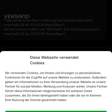
VERSAND
* Versandkostenfreie Lieferung bei Standardversand
innerhalb DE ab 100 EUR Bestellwert.
Wir berechnen 4,99€ inkl. 19% MwSt. bei Standardversand
innerhalb DE bis 100 EUR Bestellwert.
Beschreibung:
Diese Webseite verwendet
Gardinenband 1000MP 100mm Wellenfalten mit
Cookies
Querfaden – Das perfekte Band für leichte Vorhänge
Wir verwenden Cookies, um Inhalte und Anzeigen zu personalisieren,
Das Gardinenband 1000MP ist 100 Millimeter breit und
Funktionen für die Zugriffe auf unsere Website zu analysieren. Außerdem
geben wir Informationen zu Ihrer Verwendung unserer Website an unsere
eignet sich besonders gut für Wellenfalten. Es besitzt
Partner für soziale Medien, Werbung und Analysen weiter. Unsere Partner
einen Querfaden, der die Falten stabil und gleichmäßig
führen diese Informationen möglicherweise mit weiteren Daten
formt. Die transparente Farbe sorgt dafür, dass das
zusammen, die Sie ihnen bereitgestellt haben oder die sie im Rahmen
Ihrer Nutzung der Dienste gesammelt haben.
Band fast unsichtbar bleibt und sich gut in helle
Vorhänge einfügt.