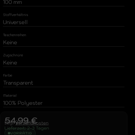
100 mm
Stoffverhältnis
Universell
Taschenreihen
Keine
Zugschnüre
Keine
Farbe
Transparent
Material
100% Polyester
54,99
€
inkl. 19 % MwSt.
zzgl.
Versandkosten
Lieferzeit:
2-3 Tagen
VORRÄTIG