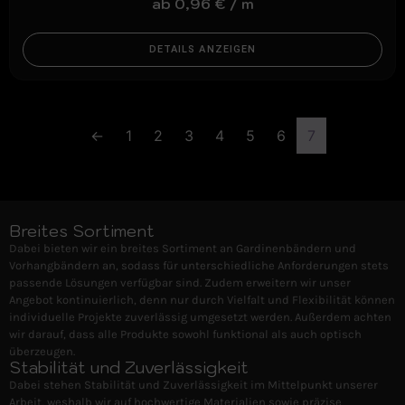
ab
0,96
€
/
m
DETAILS ANZEIGEN
←
1
2
3
4
5
6
7
Breites Sortiment
Dabei bieten wir ein breites Sortiment an Gardinenbändern und
Vorhangbändern an, sodass für unterschiedliche Anforderungen stets
passende Lösungen verfügbar sind. Zudem erweitern wir unser
Angebot kontinuierlich, denn nur durch Vielfalt und Flexibilität können
individuelle Projekte zuverlässig umgesetzt werden. Außerdem achten
wir darauf, dass alle Produkte sowohl funktional als auch optisch
überzeugen.
Stabilität und Zuverlässigkeit
Dabei stehen Stabilität und Zuverlässigkeit im Mittelpunkt unserer
Arbeit, weshalb wir auf hochwertige Materialien sowie präzise