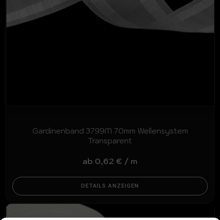
Gardinenband 3799M 70mm Wellensystem
Transparent
ab
0,62
€
/
m
DETAILS ANZEIGEN