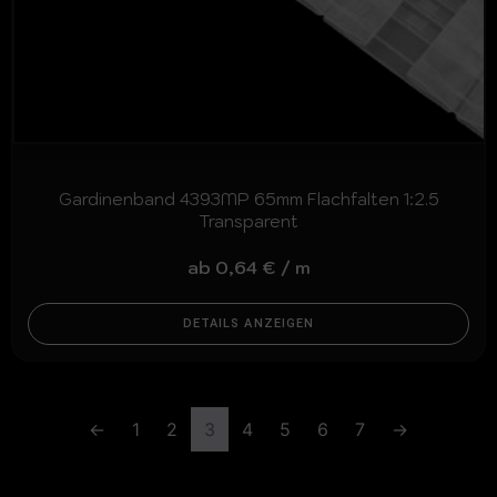
Gardinenband 4393MP 65mm Flachfalten 1:2.5
Transparent
ab
0,64
€
/
m
DETAILS ANZEIGEN
←
1
2
3
4
5
6
7
→